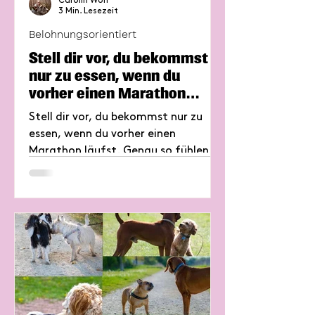
Carolin Wolf
3 Min. Lesezeit
Belohnungsorientiert
Stell dir vor, du bekommst
nur zu essen, wenn du
vorher einen Marathon
läufst - die Handfütterung
Stell dir vor, du bekommst nur zu
beim Hund.
essen, wenn du vorher einen
Marathon läufst. Genau so fühlen
sich viele Hunde, die nur beim
Training Futter bekommen. Warum
das weder fair noch artgerecht ist –
und wie es besser geht – liest du im
neuen Blog.