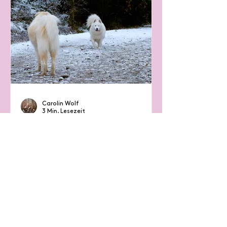
Carolin Wolf
3 Min. Lesezeit
Ausdrucksverhalten
Hundebegegnungen besser
verstehen – Teil 3
Bewegung sagt mehr als 1000
Worte: Wie sich dein Hund beim
Annähern an einen Fremdhund
verhält