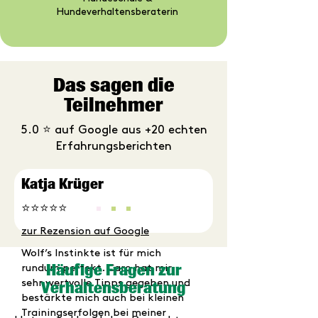
Hundeverhaltensberaterin
Das sagen die
Teilnehmer
5.0
⭐
auf Google aus +20 echten
Erfahrungsberichten
Katja Krüger
⭐⭐⭐⭐⭐
zur Rezension auf Google
Wolf’s Instinkte ist für mich
Häufige Fragen zur
rundum perfekt. Caro hat mir
sehr wertvolle Tipps gegeben und
Verhaltensberatung
bestärkte mich auch bei kleinen
Trainingserfolgen bei meiner