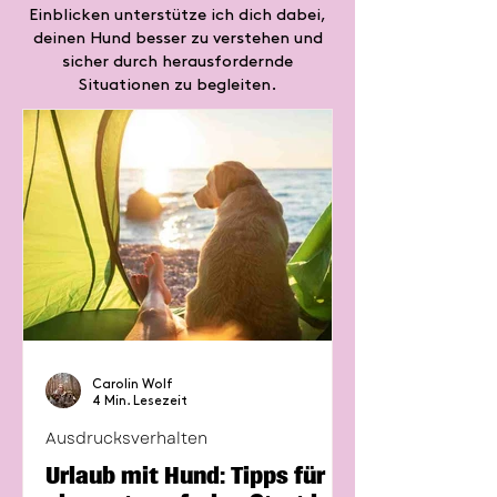
anzupassen. Im Startpaket 
Einblicken unterstütze ich dich dabei,
die theoretische Basis, bevor wir 
erstellen wir eine ehrliche 
deinen Hund besser zu verstehen und
in die praktische Umsetzung 
sicher durch herausfordernde
Einschätzung eurer individuellen 
gehen.
Situationen zu begleiten.
Situation.
Carolin Wolf
4 Min. Lesezeit
Ausdrucksverhalten
Urlaub mit Hund: Tipps für