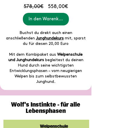
Standardpreis
Sale-
578,00€
558,00€
Preis
In den Warenkorb
Buchst du direkt auch einen
anschließenden
Junghundekurs
mit, sparst
du für diesen 20,00 Euro
Mit dem Kombipaket aus
Welpenschule
und Junghundekurs
begleitest du deinen
Hund durch seine wichtigsten
Entwicklungsphasen – vom neugierigen
Welpen bis zum selbstbewussten
Junghund.
Wolf's Instinkte - für alle
Lebensphasen
Welpenschule