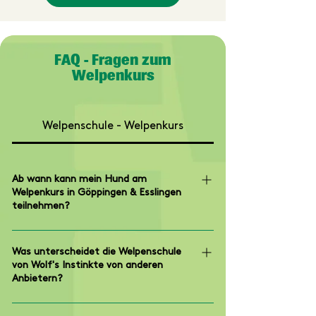
FAQ - Fragen zum
Welpenkurs
Welpenschule - Welpenkurs
Ab wann kann mein Hund am
Welpenkurs in Göppingen & Esslingen
teilnehmen?
Idealerweise startest du mit einer
Welpenschule zwischen der 8. und 20.
Was unterscheidet die Welpenschule
von Wolf's Instinkte von anderen
Lebenswoche. In dieser sensiblen Phase
Anbietern?
lernt dein Welpe besonders schnell und
entwickelt wichtige soziale Fähigkeiten für
Wir setzen auf gewaltfreies Training nach