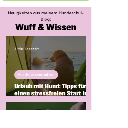
Nachhaltige Veränderungen entstehen
durch konsequentes Training und
Neuigkeiten aus meinem Hundeschul-
individuelle Anpassung.
Blog:
Wuff & Wissen
4 Min. Lesezeit
Ausdrucksverhalten
Urlaub mit Hund: Tipps für
einen stressfreien Start in
die Ferien
3 Min. Lesezeit