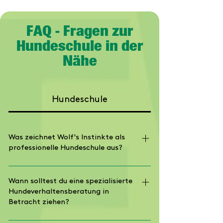
FAQ - Fragen zur
Hundeschule in der
Nähe
Hundeschule
Was zeichnet Wolf's Instinkte als
professionelle Hundeschule aus?
Als moderne Hundeschule im Raum
Göppingen setzen wir auf
Wann solltest du eine spezialisierte
Hundeverhaltensberatung in
wissenschaftlich fundiertes Training
Betracht ziehen?
ohne Gewalt. Die Basis bildet die
Qualifikation von Carolin Wolf als