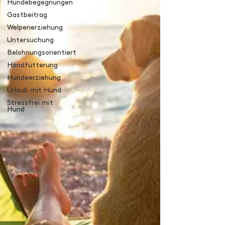
Hundebegegnungen
Gastbeitrag
Welpenerziehung
Untersuchung
Belohnungsorientiert
Handfütterung
Hundeerziehung
Urlaub mit Hund
Stressfrei mit
Hund