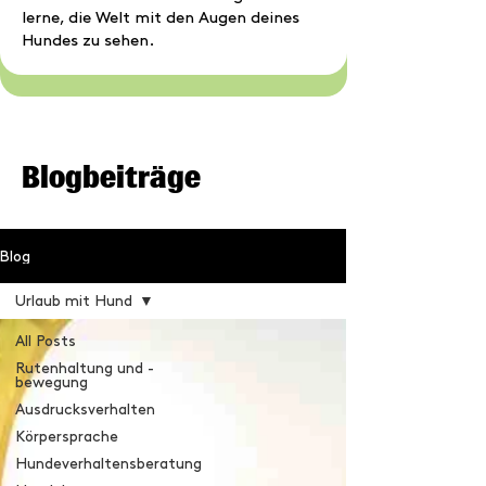
lerne, die Welt mit den Augen deines
Hundes zu sehen.
Blogbeiträge
Blog
Urlaub mit Hund
All Posts
Rutenhaltung und -
bewegung
Ausdrucksverhalten
Körpersprache
Hundeverhaltensberatung