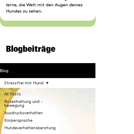
lerne, die Welt mit den Augen deines
Hundes zu sehen.
Blogbeiträge
Blog
Stressfrei mit Hund
All Posts
Rutenhaltung und -
bewegung
Ausdrucksverhalten
Körpersprache
Hundeverhaltensberatung