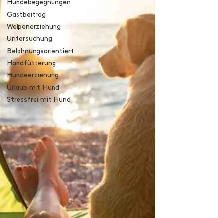
Hundebegegnungen
Gastbeitrag
Welpenerziehung
Untersuchung
Belohnungsorientiert
Handfütterung
Hundeerziehung
Urlaub mit Hund
Stressfrei mit Hund