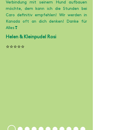
Verbindung mit seinem Hund aufbauen
möchte, dem kann ich die Stunden bei
Caro definitiv empfehlen! Wir werden in
Kanada oft an dich denken! Danke für
Alles❣
Helen & Kleinpudel Rosi
⭐⭐⭐⭐⭐