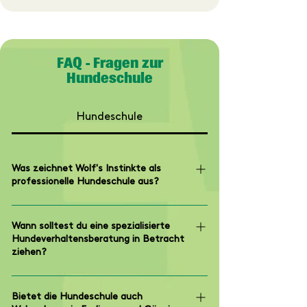
FAQ - Fragen zur
Hundeschule
Hundeschule
Was zeichnet Wolf's Instinkte als
professionelle Hundeschule aus?
Als moderne Hundeschule im Raum
Göppingen setzen wir auf wissenschaftlich
Wann solltest du eine spezialisierte
Hundeverhaltensberatung in Betracht
fundiertes Training ohne Gewalt. Die Basis
ziehen?
bildet die Qualifikation von Carolin Wolf als
zertifizierte ATN
Eine spezialisierte
Hundeverhaltensberaterin und IBH-
Hundeverhaltensberatung ist sinnvoll,
Bietet die Hundeschule auch